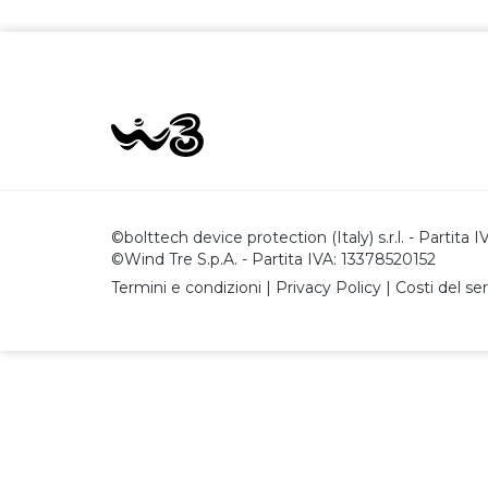
©bolttech device protection (Italy) s.r.l. - Partita
©Wind Tre S.p.A. - Partita IVA: 13378520152
Termini e condizioni
|
Privacy Policy
|
Costi del ser