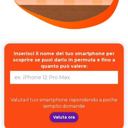
Inserisci il nome del tuo smartphone per
scoprire se puoi darlo in permuta e fino a
quanto può valere:
Valuta il tuo smartphone rispondendo a poche
semplici domande
Valuta ora