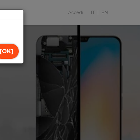
Accedi
IT
EN
[OK]