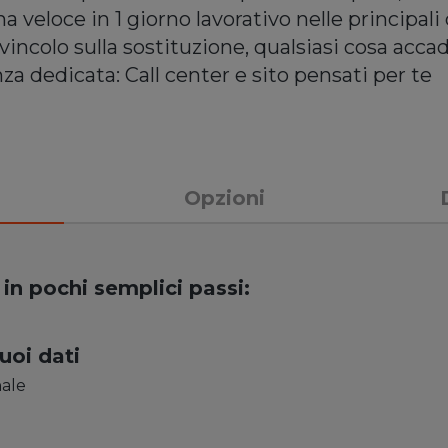
 veloce in 1 giorno lavorativo nelle principali c
incolo sulla sostituzione, qualsiasi cosa acca
za dedicata: Call center e sito pensati per te
Opzioni
tuo smartphone non e' mai stato
 in pochi semplici passi:
tuoi dati
nale