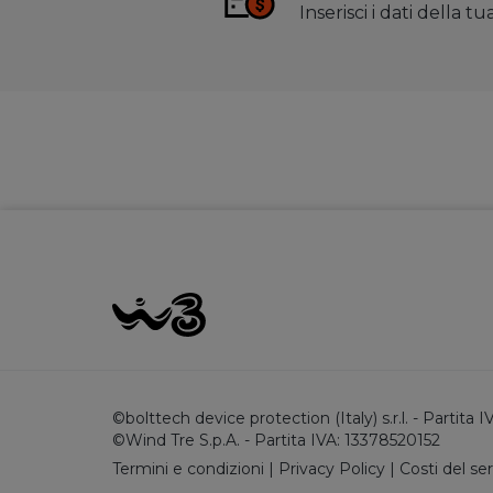
Inserisci i dati della 
©bolttech device protection (Italy) s.r.l. - Partita
©Wind Tre S.p.A. - Partita IVA: 13378520152
Termini e condizioni
|
Privacy Policy
|
Costi del ser