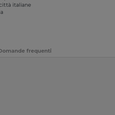
ittà italiane
da
Domande frequenti
 cosi' semplice