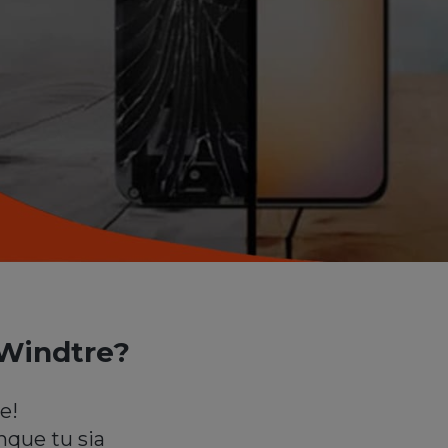
 Windtre?
e!
nque tu sia