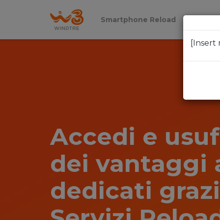
Smartphone Reload
Reload 
[Insert
Accedi e usuf
dei vantaggi 
dedicati grazi
Servizi Reload